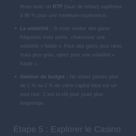
titres avec un
RTP
(taux de retour) supérieur
à 96 % pour une meilleure expérience.
La volatilité :
Si vous voulez des gains
fréquents mais petits, choisissez une
volatilité « faible ». Pour des gains plus rares
mais plus gros, optez pour une volatilité «
haute ».
Gestion du budget :
Ne misez jamais plus
de 1 % ou 2 % de votre capital total sur un
seul tour. C’est la clé pour jouer plus
longtemps.
Étape 5 : Explorer le Casino