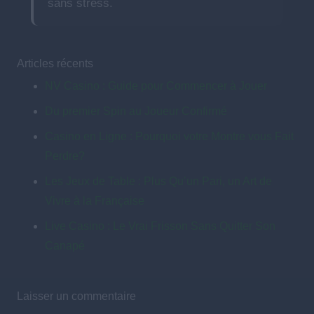
sans stress.
Articles récents
NV Casino : Guide pour Commencer à Jouer
Du premier Spin au Joueur Confirmé
Casino en Ligne : Pourquoi votre Montre vous Fait
Perdre?
Les Jeux de Table : Plus Qu’un Pari, un Art de
Vivre à la Française
Live Casino : Le Vrai Frisson Sans Quitter Son
Canapé
Laisser un commentaire