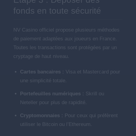
fonds en toute sécurité
NV Casino officiel propose plusieurs méthodes
de paiement adaptées aux joueurs en France.
Toutes les transactions sont protégées par un
cryptage de haut niveau.
Cartes bancaires :
Visa et Mastercard pour
une simplicité totale.
Portefeuilles numériques :
Skrill ou
Neteller pour plus de rapidité.
Cryptomonnaies :
Pour ceux qui préfèrent
utiliser le Bitcoin ou l’Ethereum.