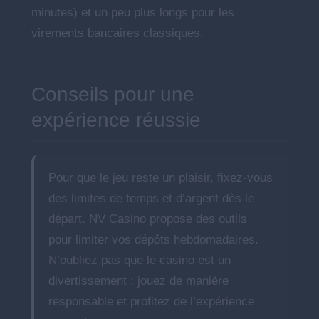
minutes) et un peu plus longs pour les
virements bancaires classiques.
Conseils pour une
expérience réussie
Pour que le jeu reste un plaisir, fixez-vous
des limites de temps et d’argent dès le
départ. NV Casino propose des outils
pour limiter vos dépôts hebdomadaires.
N’oubliez pas que le casino est un
divertissement : jouez de manière
responsable et profitez de l’expérience