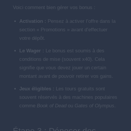
Voici comment bien gérer vos bonus :
Activation :
Pensez à activer l’offre dans la
section « Promotions » avant d’effectuer
votre dépôt.
Le Wager :
Le bonus est soumis à des
conditions de mise (souvent x40). Cela
signifie que vous devez jouer un certain
montant avant de pouvoir retirer vos gains.
Jeux éligibles :
Les tours gratuits sont
souvent réservés à des machines populaires
comme
Book of Dead
ou
Gates of Olympus
.
Étape 3 : Déposer des